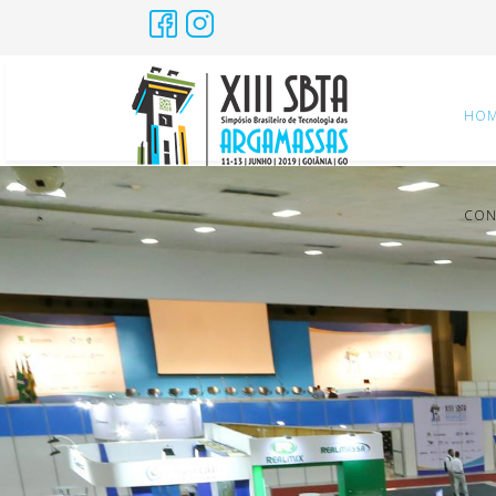
HO
CON